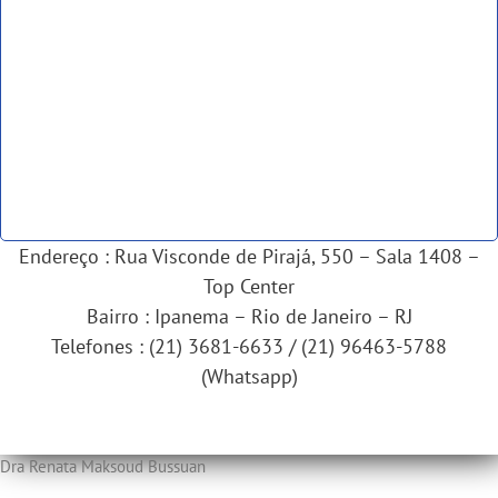
Endereço : Rua Visconde de Pirajá, 550 – Sala 1408 –
Top Center
Bairro : Ipanema – Rio de Janeiro – RJ
Telefones : (21) 3681-6633 / (21) 96463-5788
(Whatsapp)
Dra Renata Maksoud Bussuan