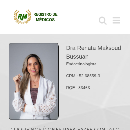
Ir
para
o
conteúdo
Dra Renata Maksoud
Bussuan
Endocrinologista
CRM : 52.68559-3
RQE : 33463
CLIQUE NOS ÍCONES PARA FAZER CONTATO