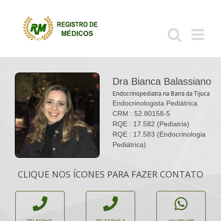
Ir
para
o
conteúdo
Dra Bianca Balassiano
Endocrinopediatra na Barra da Tijuca
Endocrinologista Pediátrica
CRM : 52.80158-5
RQE : 17.582 (Pediatria)
RQE : 17.583 (Endocrinologia
Pediátrica)
CLIQUE NOS ÍCONES PARA FAZER CONTATO