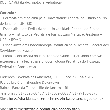
RQE : 17.583 (Endocrinologia Pediátrica)
Currículo
:
– Formada em Medicina pela Universidade Federal do Estado do Rio
de Janeiro – UNI-RIO
– Especialista em Pediatria pela Universidade Federal do Rio de
Janeiro – Instituto de Pediatria e Puericultura Martagão Gesteira –
UFRJ / IPPMG
– Especialista em Endocrinologia Pediátrica pelo Hospital Federal dos
Servidores do Estado
– Médica concursada do Ministério da Saúde- RJ, atuando com vasta
experiência na Pediatria e Endocrinologia Pediátrica do Hospital
Federal de Bonsucesso
Endereço : Avenida das Américas, 500 – Bloco 23 – Sala 202 –
Pediatria e Cia – Shopping Downtown
Bairro : Barra da Tijuca – Rio de Janeiro – RJ
Telefones : (21) 3325-0245 / (21) 3502-0028 / (21) 97156-8375
Site :
https://dra-bianca-ellen-lichtenstein-balassiano.negocio.site/
Site :
https://pediatriacia-pediatrician.negocio.site/?