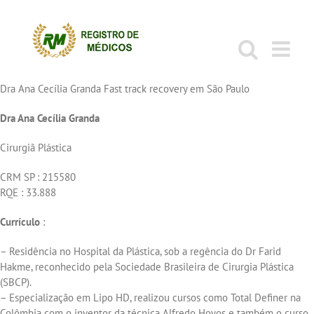
Ir
para
o
conteúdo
Dra Ana Cecília Granda Fast track recovery em São Paulo
Dra Ana Cecília Granda
Cirurgiã Plástica
CRM SP : 215580
RQE : 33.888
Currículo
:
– Residência no Hospital da Plástica, sob a regência do Dr Farid
Hakme, reconhecido pela Sociedade Brasileira de Cirurgia Plástica
(SBCP).
– Especialização em Lipo HD, realizou cursos como Total Definer na
Colômbia com o inventor da técnica Alfredo Hoyos e também o curso