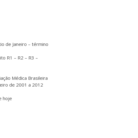
io de Janeiro – término
ito R1 – R2 – R3 –
iação Médica Brasileira
aneiro de 2001 a 2012
e hoje