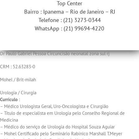
Top Center
Bairro : Ipanema – Rio de Janeiro – RJ
Telefone : (21) 3273-0344
WhatsApp : (21) 99694-4220
Dr Paulo Gabriel Pessoa Circuncisão neonatal zona sul rj
CRM : 52.63283-0
Mohel / Brit-milah
Urologia / Cirurgia
Currículo
:
– Médico Urologista Geral, Uro-Oncologista e Cirurgião
– Título de especialista em Urologia pelo Conselho Regional de
Medicina
– Médico do serviço de Urologia do Hospital Souza Aguiar
– Mohel Certificado pelo Seminário Rabínico Marshall T.Meyer