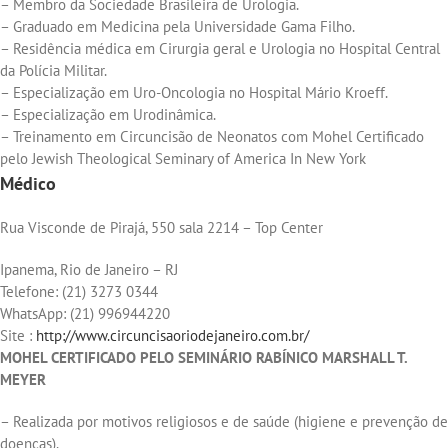
– Membro da Sociedade Brasileira de Urologia.
– Graduado em Medicina pela Universidade Gama Filho.
– Residência médica em Cirurgia geral e Urologia no Hospital Central
da Polícia Militar.
– Especialização em Uro-Oncologia no Hospital Mário Kroeff.
– Especialização em Urodinâmica.
– Treinamento em Circuncisão de Neonatos com Mohel Certificado
pelo Jewish Theological Seminary of America In New York
Médico
Rua Visconde de Pirajá, 550 sala 2214 – Top Center
Ipanema, Rio de Janeiro – RJ
Telefone: (21) 3273 0344
WhatsApp: (21) 996944220
Site :
http://www.circuncisaoriodejaneiro.com.br/
MOHEL CERTIFICADO PELO SEMINÁRIO RABÍNICO MARSHALL T.
MEYER
– Realizada por motivos religiosos e de saúde (higiene e prevenção de
doenças).