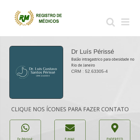
Ir
para
o
conteúdo
Dr Luís Périssé
Balão intragastrico para obesidade no
Rio de Janeiro
CRM : 52.63305-4
CLIQUE NOS ÍCONES PARA FAZER CONTATO
Dr Périssé:
E-MAIL
ENDEREÇO