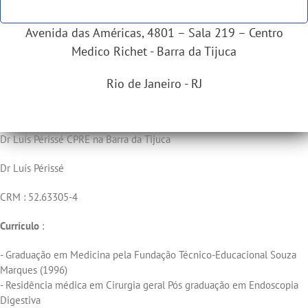
Avenida das Américas, 4801 – Sala 219 – Centro
Medico Richet - Barra da Tijuca
Rio de Janeiro - RJ
Dr Luís Périssé CPRE na Barra da Tijuca
Dr Luís Périssé
CRM : 52.63305-4
Currículo
:
- Graduação em Medicina pela Fundação Técnico-Educacional Souza
Marques (1996)
- Residência médica em Cirurgia geral Pós graduação em Endoscopia
Digestiva