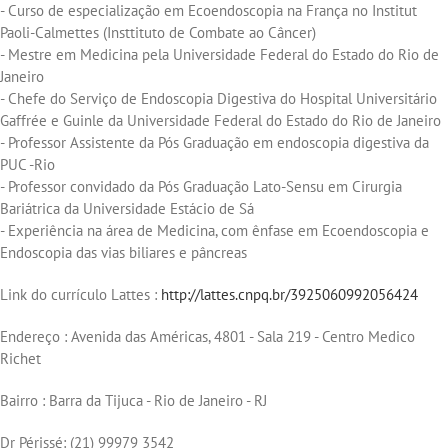
- Curso de especialização em Ecoendoscopia na França no Institut
Paoli-Calmettes (Insttituto de Combate ao Câncer)
- Mestre em Medicina pela Universidade Federal do Estado do Rio de
Janeiro
- Chefe do Serviço de Endoscopia Digestiva do Hospital Universitário
Gaffrée e Guinle da Universidade Federal do Estado do Rio de Janeiro
- Professor Assistente da Pós Graduação em endoscopia digestiva da
PUC -Rio
- Professor convidado da Pós Graduação Lato-Sensu em Cirurgia
Bariátrica da Universidade Estácio de Sá
- Experiência na área de Medicina, com ênfase em Ecoendoscopia e
Endoscopia das vias biliares e pâncreas
Link do currículo Lattes :
http://lattes.cnpq.br/3925060992056424
Endereço : Avenida das Américas, 4801 - Sala 219 - Centro Medico
Richet
Bairro : Barra da Tijuca - Rio de Janeiro - RJ
Dr Périssé: (21) 99979 3542