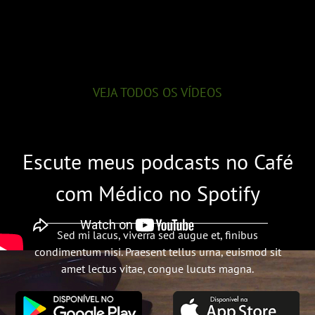
VEJA TODOS OS VÍDEOS
Escute meus podcasts no Café
com Médico no Spotify
Sed mi lacus, viverra sed augue et, finibus
condimentum nisi. Praesent tellus urna, euismod sit
amet lectus vitae, congue lucuts magna.