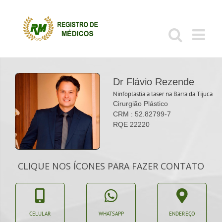
Ir
para
o
conteúdo
Dr Flávio Rezende
Ninfoplastia a laser na Barra da Tijuca
Cirurgião Plástico
CRM : 52.82799-7
RQE 22220
CLIQUE NOS ÍCONES PARA FAZER CONTATO
CELULAR
WHATSAPP
ENDEREÇO