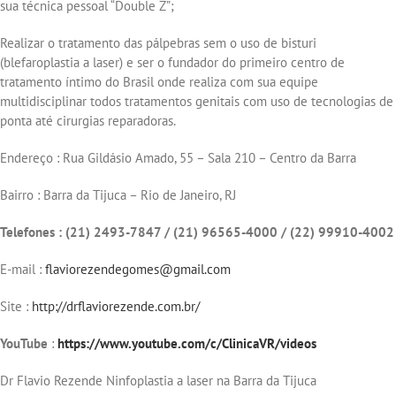
sua técnica pessoal “Double Z”;
Realizar o tratamento das pálpebras sem o uso de bisturi
(blefaroplastia a laser) e ser o fundador do primeiro centro de
tratamento íntimo do Brasil onde realiza com sua equipe
multidisciplinar todos tratamentos genitais com uso de tecnologias de
ponta até cirurgias reparadoras.
Endereço : Rua Gildásio Amado, 55 – Sala 210 – Centro da Barra
Bairro : Barra da Tijuca – Rio de Janeiro, RJ
Telefones : (21) 2493-7847 / (21) 96565-4000 / (22) 99910-4002
E-mail :
flaviorezendegomes@gmail.com
Site :
http://drflaviorezende.com.br/
YouTube
:
https://www.youtube.com/c/ClinicaVR/videos
Dr Flavio Rezende Ninfoplastia a laser na Barra da Tijuca