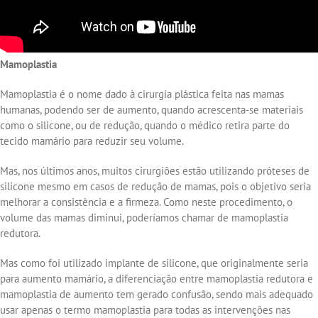
Mamoplastia
Mamoplastia é o nome dado à cirurgia plástica feita nas mamas
humanas, podendo ser de aumento, quando acrescenta-se materiais
como o silicone, ou de redução, quando o médico retira parte do
tecido mamário para reduzir seu volume.
Mas, nos últimos anos, muitos cirurgiões estão utilizando próteses de
silicone mesmo em casos de redução de mamas, pois o objetivo seria
melhorar a consistência e a firmeza. Como neste procedimento, o
volume das mamas diminui, poderíamos chamar de mamoplastia
redutora.
Mas como foi utilizado implante de silicone, que originalmente seria
para aumento mamário, a diferenciação entre mamoplastia redutora e
mamoplastia de aumento tem gerado confusão, sendo mais adequado
usar apenas o termo mamoplastia para todas as intervenções nas