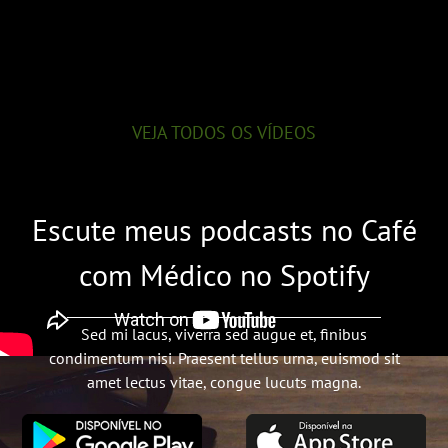
VEJA TODOS OS VÍDEOS
Escute meus podcasts no Café
com Médico no Spotify
Sed mi lacus, viverra sed augue et, finibus
condimentum nisi. Praesent tellus urna, euismod sit
amet lectus vitae, congue lucuts magna.