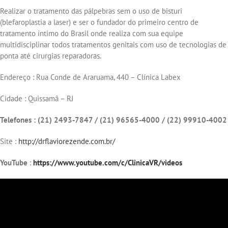
Realizar o tratamento das pálpebras sem o uso de bisturi
(blefaroplastia a laser) e ser o fundador do primeiro centro de
tratamento íntimo do Brasil onde realiza com sua equipe
multidisciplinar todos tratamentos genitais com uso de tecnologias de
ponta até cirurgias reparadoras.
Endereço : Rua Conde de Araruama, 440 – Clínica Labex
Cidade : Quissamã – RJ
Telefones : (21) 2493-7847 / (21) 96565-4000 / (22) 99910-4002
Site :
http://drflaviorezende.com.br/
YouTube
:
https://www.youtube.com/c/ClinicaVR/videos