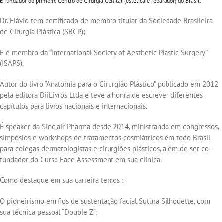
É fundador do primeiro Centro de Cirurgia Genital (estética e reparador) do Brasil.
Dr. Flávio tem certificado de membro titular da Sociedade Brasileira
de Cirurgia Plástica (SBCP);
E é membro da “International Society of Aesthetic Plastic Surgery”
(ISAPS).
Autor do livro “Anatomia para o Cirurgião Plástico” publicado em 2012
pela editora DiiLivros Ltda e teve a honra de escrever diferentes
capítulos para livros nacionais e internacionais.
É speaker da Sinclair Pharma desde 2014, ministrando em congressos,
simpósios e workshops de tratamentos cosmiátricos em todo Brasil
para colegas dermatologistas e cirurgiões plásticos, além de ser co-
fundador do Curso Face Assessment em sua clínica.
Como destaque em sua carreira temos :
O pioneirismo em fios de sustentação facial Sutura Silhouette, com
sua técnica pessoal “Double Z”;