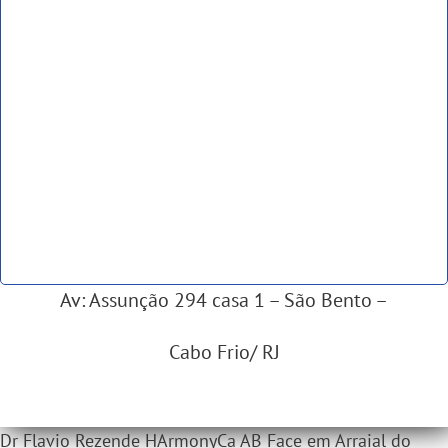
Av: Assunção 294 casa 1 – São Bento –
Cabo Frio/ RJ
Dr Flavio Rezende HArmonyCa AB Face em Arraial do