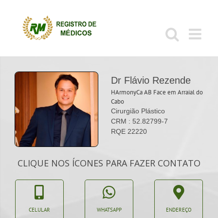
Ir
para
o
conteúdo
Dr Flávio Rezende
HArmonyCa AB Face em Arraial do
Cabo
Cirurgião Plástico
CRM : 52.82799-7
RQE 22220
CLIQUE NOS ÍCONES PARA FAZER CONTATO
CELULAR
WHATSAPP
ENDEREÇO