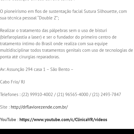
O pioneirismo em fios de sustentação facial Sutura Silhouette, com
sua técnica pessoal “Double Z”;
Realizar o tratamento das pálpebras sem o uso de bisturi
(blefaroplastia a laser) e ser o fundador do primeiro centro de
tratamento íntimo do Brasil onde realiza com sua equipe
multidisciplinar todos tratamentos genitais com uso de tecnologias de
ponta até cirurgias reparadoras.
Av: Assunção 294 casa 1 – São Bento –
Cabo Frio/ RJ
Telefones : (22) 99910-4002 / (21) 96565-4000 / (21) 2493-7847
Site :
http://drflaviorezende.com.br/
YouTube
:
https://www.youtube.com/c/ClinicaVR/videos