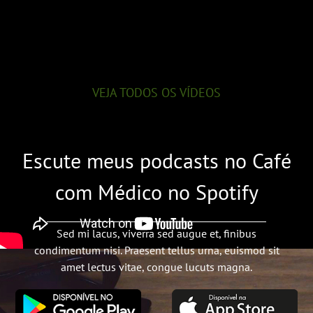
VEJA TODOS OS VÍDEOS
Escute meus podcasts no Café
com Médico no Spotify
Sed mi lacus, viverra sed augue et, finibus
condimentum nisi. Praesent tellus urna, euismod sit
amet lectus vitae, congue lucuts magna.