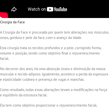
Cirurgia da Face
A Cirurgia da Face é procurada por quem tem alterações nos músculos,
ossos, gordura e pele da face, com o avanço da idade.
Esta cirurgia trata os tecidos profundos e a pele, corrigindo forma,
volume e posição, tendo como objetivo final o rejuvenescimento
facial.
No decorrer dos anos, há uma absorção óssea e diminuição da massa
muscular e tecido adiposo. Igualmente, acontece a perda da espessura
e elasticidade cutânea e presença de rugas e manchas.
Como resultado, todas essas alterações levam a modificações na força
e equilíbrio da estrutura facial.
Ela tem como objetivo proporcionar o rejuvenescimento facial,