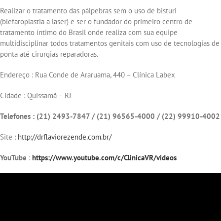
Realizar o tratamento das pálpebras sem o uso de bisturi
(blefaroplastia a laser) e ser o fundador do primeiro centro de
tratamento íntimo do Brasil onde realiza com sua equipe
multidisciplinar todos tratamentos genitais com uso de tecnologias de
ponta até cirurgias reparadoras.
Endereço : Rua Conde de Araruama, 440 – Clínica Labex
Cidade : Quissamã – RJ
Telefones : (21) 2493-7847 / (21) 96565-4000 / (22) 99910-4002
Site :
http://drflaviorezende.com.br/
YouTube
:
https://www.youtube.com/c/ClinicaVR/videos