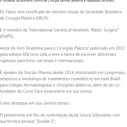
É fundador do primeiro Centro de Cirurgia Genital (estética e reparador) do Brasil.
Dr. Flávio tem certificado de membro titular da Sociedade Brasileira
de Cirurgia Plástica (SBCP);
E é membro da “International Society of Aesthetic Plastic Surgery”
(ISAPS).
Autor do livro “Anatomia para o Cirurgião Plástico” publicado em 2012
pela editora DiiLivros Ltda e teve a honra de escrever diferentes
capítulos para livros nacionais e internacionais.
É speaker da Sinclair Pharma desde 2014, ministrando em congressos,
simpósios e workshops de tratamentos cosmiátricos em todo Brasil
para colegas dermatologistas e cirurgiões plásticos, além de ser co-
fundador do Curso Face Assessment em sua clínica.
Como destaque em sua carreira temos :
O pioneirismo em fios de sustentação facial Sutura Silhouette, com
sua técnica pessoal “Double Z”;