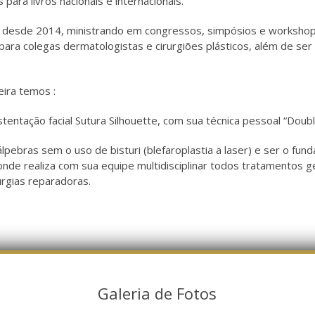
 para livros nacionais e internacionais.
ma desde 2014, ministrando em congressos, simpósios e worksho
para colegas dermatologistas e cirurgiões plásticos, além de se
ira temos :
tentação facial Sutura Silhouette, com sua técnica pessoal “Doubl
lpebras sem o uso de bisturi (blefaroplastia a laser) e ser o fun
onde realiza com sua equipe multidisciplinar todos tratamentos g
urgias reparadoras.
Galeria de Fotos