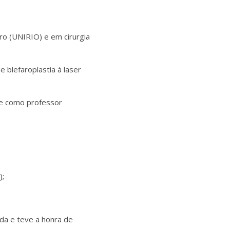
iro (UNIRIO) e em cirurgia
 blefaroplastia à laser
oje como professor
);
tda e teve a honra de