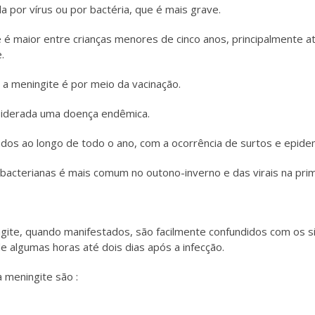
 por vírus ou por bactéria, que é mais grave.
te é maior entre crianças menores de cinco anos, principalmente 
.
r a meningite é por meio da vacinação.
nsiderada uma doença endêmica.
os ao longo de todo o ano, com a ocorrência de surtos e epidem
 bacterianas é mais comum no outono-inverno e das virais na pri
ngite, quando manifestados, são facilmente confundidos com os si
 algumas horas até dois dias após a infecção.
 meningite são :