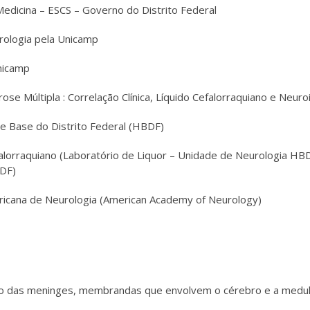
edicina – ESCS – Governo do Distrito Federal
rologia pela Unicamp
nicamp
ose Múltipla : Correlação Clínica, Líquido Cefalorraquiano e Neu
de Base do Distrito Federal (HBDF)
efalorraquiano (Laboratório de Liquor – Unidade de Neurologia H
 DF)
cana de Neurologia (American Academy of Neurology)
ão das meninges, membrandas que envolvem o cérebro e a medula