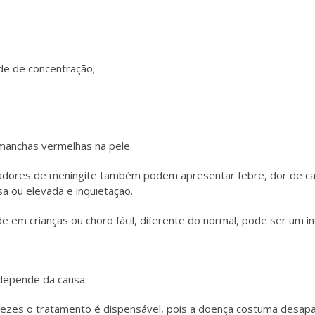
ade de concentração;
manchas vermelhas na pele.
dores de meningite também podem apresentar febre, dor de cab
sa ou elevada e inquietação.
ade em crianças ou choro fácil, diferente do normal, pode ser um i
depende da causa.
 vezes o tratamento é dispensável, pois a doença costuma desap