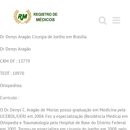
Ir
para
o
conteúdo
Dr Denys Aragão Cirurgia de Joelho em Brasília
Dr Denys Aragão
CRM DF : 13779
TEOT : 10970
Ortopedista
Currículo :
O Dr. Denys C. Aragão de Morias possui graduação em Medicina pela
UCEBOL/UERJ em 2004. Fez a especialização (Residência Médica) em
Ortopedia e Traumatologia pelo Hospital de Base do Distrito Federal
em 2005. Tornou-se especialista em cirurgia do joelho em 2009, pelo