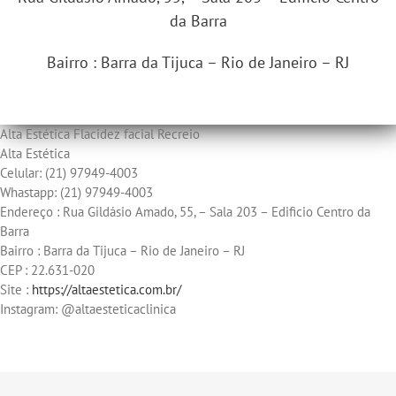
da Barra
Bairro : Barra da Tijuca – Rio de Janeiro – RJ
Alta Estética Flacidez facial Recreio
Alta Estética
Celular: (21) 97949-4003
Whastapp: (21) 97949-4003
Endereço : Rua Gildásio Amado, 55, – Sala 203 – Edificio Centro da
Barra
Bairro : Barra da Tijuca – Rio de Janeiro – RJ
CEP : 22.631-020
Site :
https://altaestetica.com.br/
Instagram: @altaesteticaclinica